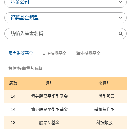
國內得獎基金
ETF得獎基金
海外得獎基金
投信/投顧業永續獎
屆數
類別
次類別
14
債券股票平衡型基金
一般型股票
14
債券股票平衡型基金
模組操作型
13
股票型基金
科技類股