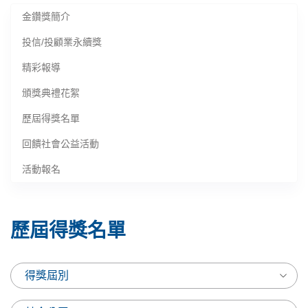
金鑽獎簡介
投信/投顧業永續獎
精彩報導
頒獎典禮花絮
歷屆得獎名單
回饋社會公益活動
活動報名
歷屆得獎名單