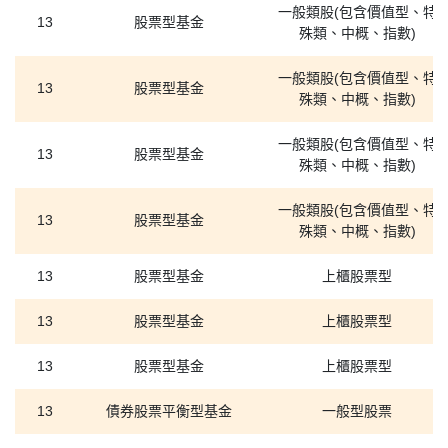
一般類股(包含價值型、特
13
股票型基金
殊類、中概、指數)
一般類股(包含價值型、特
13
股票型基金
殊類、中概、指數)
一般類股(包含價值型、特
13
股票型基金
殊類、中概、指數)
一般類股(包含價值型、特
13
股票型基金
殊類、中概、指數)
13
股票型基金
上櫃股票型
13
股票型基金
上櫃股票型
13
股票型基金
上櫃股票型
13
債券股票平衡型基金
一般型股票