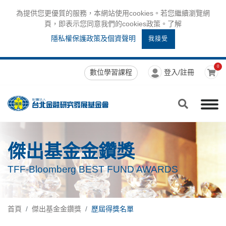
為提供您更優質的服務，本網站使用cookies。若您繼續瀏覽網
頁，即表示您同意我們的cookies政策。了解
隱私權保護政策及個資聲明
我接受
0
數位學習課程
登入/註冊
傑出基金金鑽獎
TFF-Bloomberg BEST FUND AWARDS
首頁
傑出基金金鑽獎
歷屆得獎名單