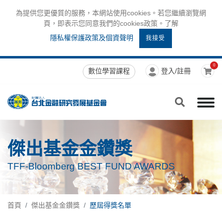
為提供您更優質的服務，本網站使用cookies。若您繼續瀏覽網
頁，即表示您同意我們的cookies政策。了解
隱私權保護政策及個資聲明
我接受
0
數位學習課程
登入/註冊
傑出基金金鑽獎
TFF-Bloomberg BEST FUND AWARDS
首頁
傑出基金金鑽獎
歷屆得獎名單