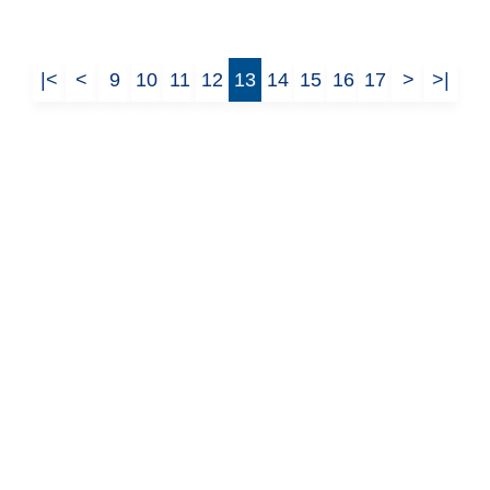
|<
<
9
10
11
12
13
14
15
16
17
>
>|