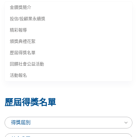
金鑽獎簡介
投信/投顧業永續獎
精彩報導
頒獎典禮花絮
歷屆得獎名單
回饋社會公益活動
活動報名
歷屆得獎名單