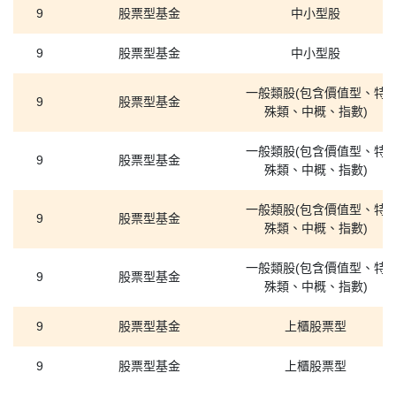
9
股票型基金
中小型股
9
股票型基金
中小型股
一般類股(包含價值型、特
9
股票型基金
殊類、中概、指數)
一般類股(包含價值型、特
9
股票型基金
殊類、中概、指數)
一般類股(包含價值型、特
9
股票型基金
殊類、中概、指數)
一般類股(包含價值型、特
9
股票型基金
殊類、中概、指數)
9
股票型基金
上櫃股票型
9
股票型基金
上櫃股票型