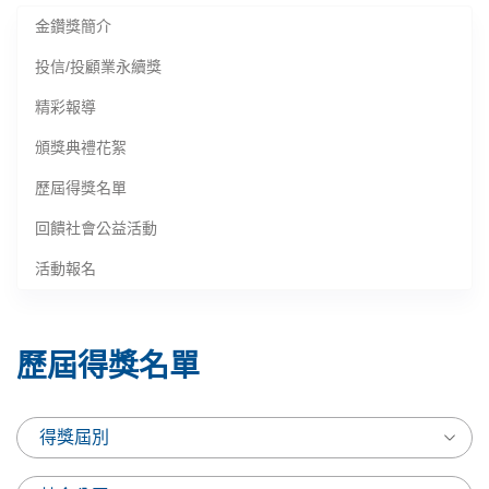
金鑽獎簡介
投信/投顧業永續獎
精彩報導
頒獎典禮花絮
歷屆得獎名單
回饋社會公益活動
活動報名
歷屆得獎名單