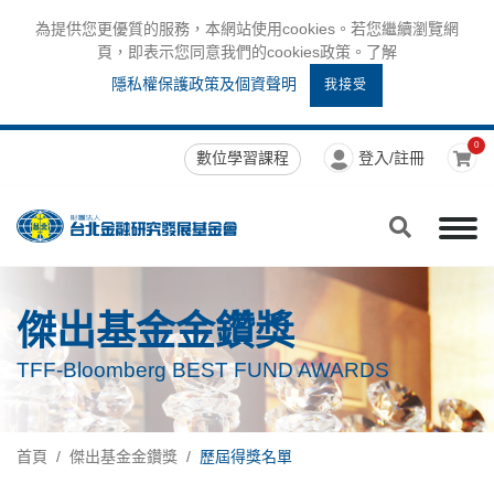
為提供您更優質的服務，本網站使用cookies。若您繼續瀏覽網
頁，即表示您同意我們的cookies政策。了解
隱私權保護政策及個資聲明
我接受
0
數位學習課程
登入/註冊
傑出基金金鑽獎
TFF-Bloomberg BEST FUND AWARDS
首頁
傑出基金金鑽獎
歷屆得獎名單