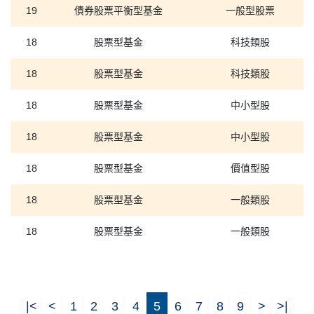
19
債券股票平衡型基金
一般型股票
18
股票型基金
科技類股
18
股票型基金
科技類股
18
股票型基金
中小型股
18
股票型基金
中小型股
18
股票型基金
價值型股
18
股票型基金
一般類股
18
股票型基金
一般類股
|<
<
1
2
3
4
5
6
7
8
9
>
>|