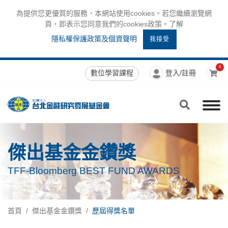
為提供您更優質的服務，本網站使用cookies。若您繼續瀏覽網
頁，即表示您同意我們的cookies政策。了解
隱私權保護政策及個資聲明
我接受
0
數位學習課程
登入/註冊
傑出基金金鑽獎
TFF-Bloomberg BEST FUND AWARDS
首頁
傑出基金金鑽獎
歷屆得獎名單