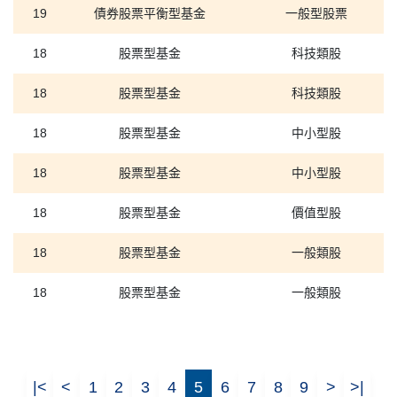
19
債券股票平衡型基金
一般型股票
18
股票型基金
科技類股
18
股票型基金
科技類股
18
股票型基金
中小型股
18
股票型基金
中小型股
18
股票型基金
價值型股
18
股票型基金
一般類股
18
股票型基金
一般類股
|<
<
1
2
3
4
5
6
7
8
9
>
>|