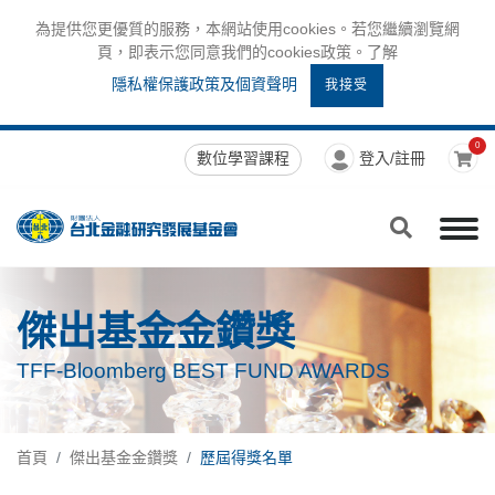
為提供您更優質的服務，本網站使用cookies。若您繼續瀏覽網
頁，即表示您同意我們的cookies政策。了解
隱私權保護政策及個資聲明
我接受
0
數位學習課程
登入/註冊
傑出基金金鑽獎
TFF-Bloomberg BEST FUND AWARDS
首頁
傑出基金金鑽獎
歷屆得獎名單