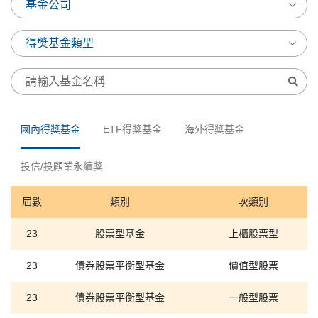
國內得獎基金
ETF得獎基金
海外得獎基金
投信/投顧業永續獎
屆數
類別
次類別
23
股票型基金
上櫃股票型
23
債券股票平衡型基金
價值型股票
23
債券股票平衡型基金
一般型股票