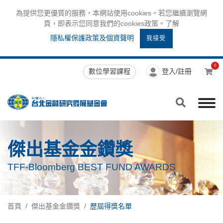
為提供您更優質的服務，本網站使用cookies。若您繼續瀏覽網
頁，即表示您同意我們的cookies政策。了解
隱私權保護政策及個資聲明
我接受
0
數位學習課程
登入/註冊
傑出基金金鑽獎
TFF-Bloomberg BEST FUND AWARDS
首頁
傑出基金金鑽獎
歷屆得獎名單