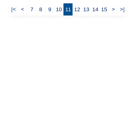
|<
<
7
8
9
10
11
12
13
14
15
>
>|