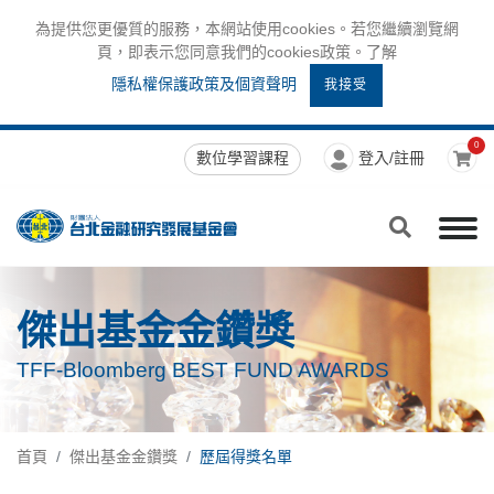
為提供您更優質的服務，本網站使用cookies。若您繼續瀏覽網
頁，即表示您同意我們的cookies政策。了解
隱私權保護政策及個資聲明
我接受
0
數位學習課程
登入/註冊
傑出基金金鑽獎
TFF-Bloomberg BEST FUND AWARDS
首頁
傑出基金金鑽獎
歷屆得獎名單