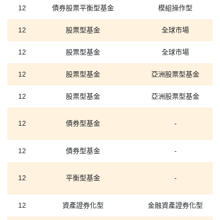
12
債券股票平衡型基金
模組操作型
12
股票型基金
全球市場
12
股票型基金
全球市場
12
股票型基金
亞洲股票型基金
12
股票型基金
亞洲股票型基金
12
債券型基金
-
12
債券型基金
-
12
平衡型基金
-
12
資產證券化型
金融資產證券化型