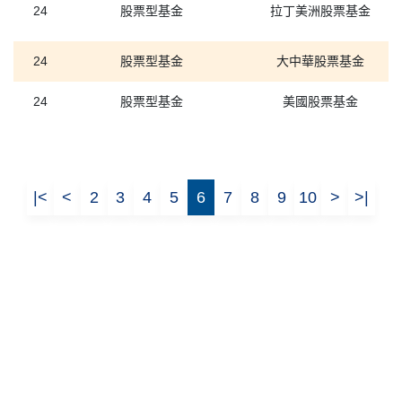
24
股票型基金
拉丁美洲股票基金
24
股票型基金
大中華股票基金
24
股票型基金
美國股票基金
|<
<
2
3
4
5
6
7
8
9
10
>
>|