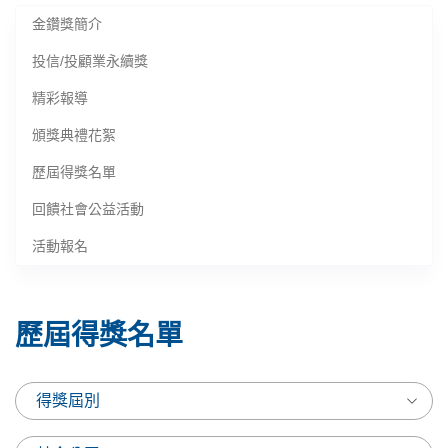
金鑽獎簡介
投信/投顧業永續獎
精彩報導
頒獎典禮花絮
歷屆得獎名單
回饋社會公益活動
活動報名
歷屆得獎名單