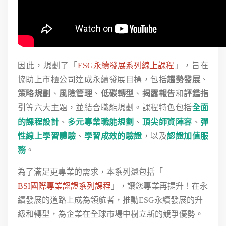
因此，規劃了「
ESG永續發展系列線上課程
」，旨在
協助上市櫃公司達成永續發展目標，包括
趨勢發展
、
策略規劃
、
風險管理
、
低碳轉型
、
揭露報告
和
評鑑指
引
等六大主題，並結合職能規劃。課程特色包括
全面
的課程設計
、
多元專業職能規劃
、
頂尖師資陣容
、
彈
性線上學習體驗
、
學習成效的驗證
，以及
認證加值服
務
。
為了滿足更專業的需求，本系列還包括「
BSI國際專業認證系列課程
」，讓您專業再提升！在永
續發展的道路上成為領航者，推動ESG永續發展的升
級和轉型，為企業在全球市場中樹立新的競爭優勢。