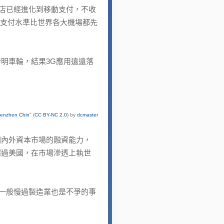
店已經進化到移動支付，不收
動支付水準比世界各大機場都先
明車輪，結果3G應用遠遠落
henzhen Chin
" (
CC BY-NC 2.0
) by
dcmaster
內外資本市場的融資能力，
超過美國，在市場滲透上執世
一般慢過製造業也是不爭的事