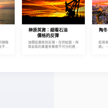
榊原英資：細看石油
陶冬
價格的反彈
虧損階
油價從暴跌到反彈，在供給面，與
低增
有不易
頁岩氣的產量有著密不可分的連帶
病」
財務風
關係，在需求面的訊號，則來自中
味用
則受到
國與印度等新興市場的能源需求，
影，沒
興航。
未來將相當強勁。