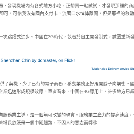
，發現機場內有各式地方小吃，正想買一點試試，才發現那裡的商
聲即可，可惜我沒有國內支付卡，流著口水悻悻離開，但是那裡的移
跳躍式進步。中國在3G時代，執著於自主開發制式，試圖重新發
"
Mcdonalds Delivery service S
了契機，少了已有的電子商務，移動業務正好甩開膀子向前衝。國
企業迅速形成規模效應。筆者看來，中國在4G應用上，許多地方已
服務業主導，是一個無可改變的現實。服務業生產力的提高速度，
濟增長放緩是一個中期趨勢，不因人的意志而轉移。