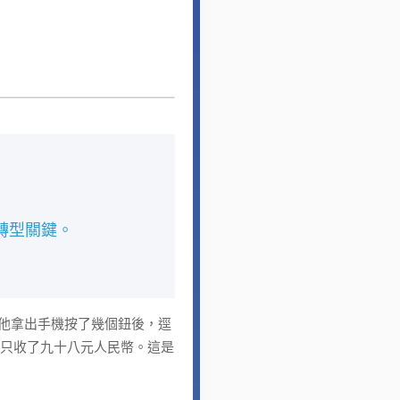
轉型關鍵。
他拿出手機按了幾個鈕後，逕
師只收了九十八元人民幣。這是