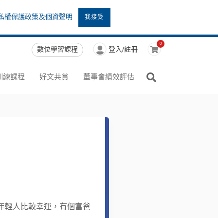
私權保護政策及個資聲明
我接受
0
數位學習課程
登入/註冊
訓練課程
好文共賞
董事會績效評估
年輕人比較幸運，有個富爸