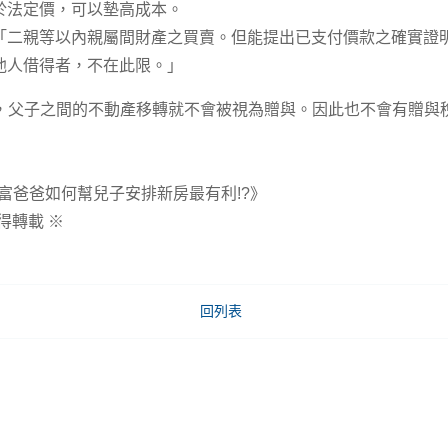
於法定價，可以墊高成本。
「二親等以內親屬間財產之買賣。但能提出已支付價款之確實證
他人借得者，不在此限。」
父子之間的不動產移轉就不會被視為贈與。因此也不會有贈與
《富爸爸如何幫兒子安排新房最有利!?》
得轉載 ※
回列表