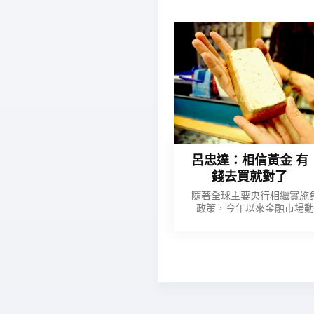
呂忠達：相信黃金 有
錢去買就對了
隨著全球主要央行相繼實施
政策，今年以來金融市場
安，一個被遺忘多年的資產
金，悄悄崛起，重新受到投
青睞，年初以來漲幅已達兩
到避險情緒的推波助瀾，黃
更反彈到近期高點。