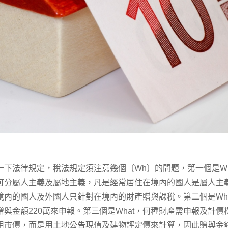
法律規定，稅法規定須注意幾個〔Wh〕的問題，第一個是Wh
可分屬人主義及屬地主義，凡是經常居住在境內的國人是屬人主
內的國人及外國人只針對在境內的財產贈與課稅。第二個是Whe
與金額220萬來申報。第三個是What，何種財產需申報及計
用市價，而是用土地公告現值及建物評定價來計算，因此贈與金