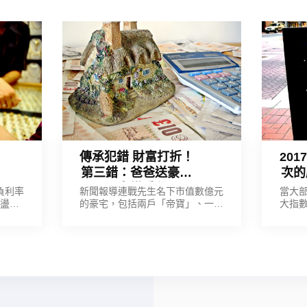
傳承犯錯 財富打折！
20
第三錯：爸爸送豪宅
次的
子女繳重稅
負利率
新聞報導連戰先生名下市值數億元
當大
動盪不
的豪宅，包括兩戶「帝寶」、一戶
大指
──黃
「元大栢悅」，都在今年 (2017) 新
指數
資人的
稅上路前，分別贈與三名子女，自
124
成。受
己名下留著老字號名宅「國泰一品
掉以
金價格
大廈」。新聞界推估，此舉讓連戰
間，
爸爸「省下近兩千四百萬元的稅
負，算盤是打得相當精。」(摘錄自
由時報 2017.10.18《連戰 3 豪宅贈
子女 節稅 2351 萬》)