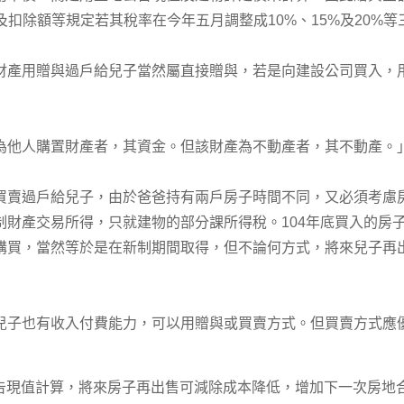
及扣除額等規定若其稅率在今年五月調整成10%、15%及20%等
用贈與過戶給兒子當然屬直接贈與，若是向建設公司買入，
他人購置財產者，其資金。但該財產為不動產者，其不動產。
過戶給兒子，由於爸爸持有兩戶房子時間不同，又必須考慮房地
財產交易所得，只就建物的部分課所得稅。104年底買入的房子
購買，當然等於是在新制期間取得，但不論何方式，將來兒子再
也有收入付費能力，可以用贈與或買賣方式。但買賣方式應
告現值計算，將來房子再出售可減除成本降低，增加下一次房地