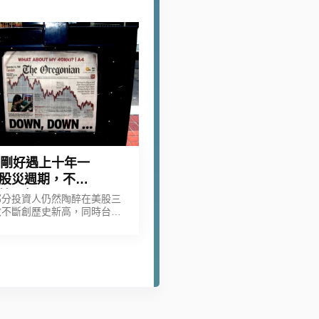
17剛好遇上十年一
股災週期，不能
掉以輕心！
部分投資人仍然陶醉在美股三
數不斷創歷史新高，同時台股
又來到靠近1990年歷史高點
95附近的時候，個人選擇不會
輕心，因為，在過去四十年期
曾經出現過四次重大的金融危
機及風暴，分別是…