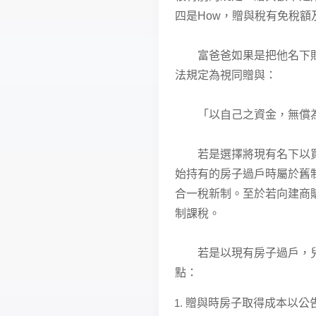
四是How，贈與稅有免稅額
富爸爸如果是把他名下財產
法規定為視同贈與：
「以自己之資金，無償為
若是選擇將現有名下以買賣
始持有的房子過戶時屬於舊制
合一稅新制。至於若向建商
制課稅。
若是以現有房子過戶，兒子
點：
贈與時房子取得成本以公