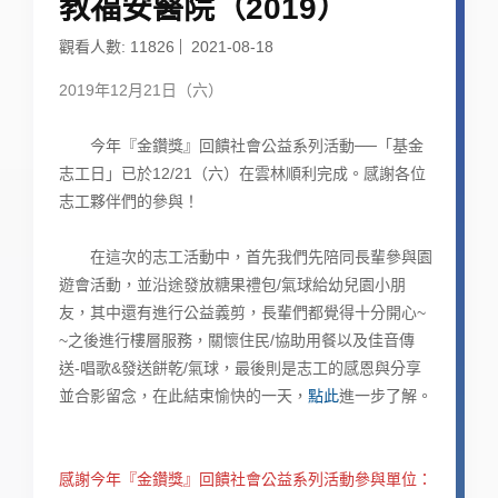
教福安醫院（2019）
觀看人數: 11826
2021-08-18
2019年12月21日（六）
今年『金鑽獎』回饋社會公益系列活動──「基金
志工日」已於12/21（六）在雲林順利完成。感謝各位
志工夥伴們的參與！
在這次的志工活動中，首先我們先陪同長輩參與園
遊會活動，並沿途發放糖果禮包/氣球給幼兒園小朋
友，其中還有進行公益義剪，長輩們都覺得十分開心~
~之後進行樓層服務，關懷住民/協助用餐以及佳音傳
送-唱歌&發送餅乾/氣球，最後則是志工的感恩與分享
並合影留念，在此結束愉快的一天，
點此
進一步了解。
感謝今年『金鑽獎』回饋社會公益系列活動參與單位：