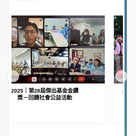
基金金鑽
2023｜第26屆傑出基金金鑽
活動
獎－回饋社會公益活動