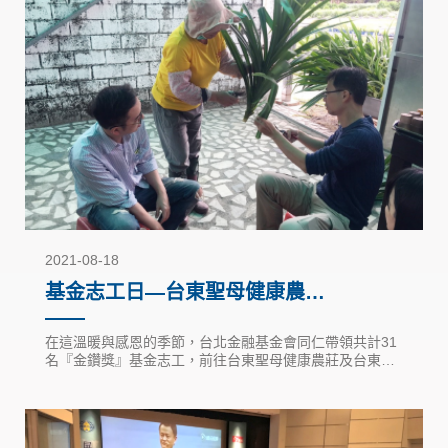
2021-08-18
基金志工日—台東聖母健康農
莊、台東迦南銀髮生活福祉中心
（2018）
在這溫暖與感恩的季節，台北金融基金會同仁帶領共計31
名『金鑽獎』基金志工，前往台東聖母健康農莊及台東迦
南銀髮生活福祉中心進行志工服務。