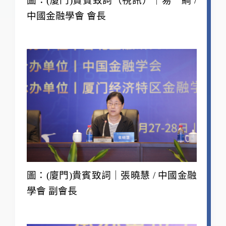
圖：(廈門)貴賓致詞（視訊）｜易 綱 /
中國金融學會 會長
圖：(廈門)貴賓致詞｜張曉慧 / 中國金融
學會 副會長