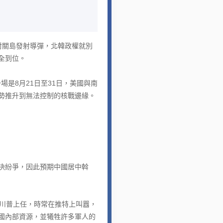
關島發射導彈，北韓政權就別
全到位。
是8月21日至31日，美國與南
勢推升到無法控制的核戰邊緣。
決紛爭，因此預期中國居中斡
川普上任，時常在推特上叫囂，
國內部資源，並犧牲許多軍人的