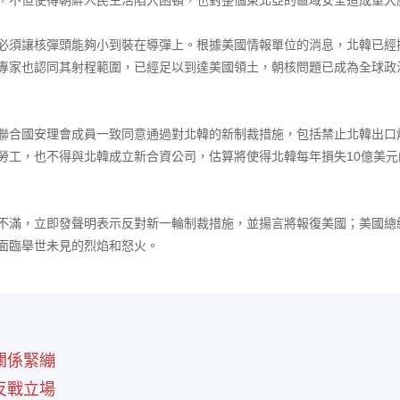
須讓核彈頭能夠小到裝在導彈上。根據美國情報單位的消息，北韓已經
專家也認同其射程範圍，已經足以到達美國領土，朝核問題已成為全球政
合國安理會成員一致同意通過對北韓的新制裁措施，包括禁止北韓出口
勞工，也不得與北韓成立新合資公司，估算將使得北韓每年損失10億美
滿，立即發聲明表示反對新一輪制裁措施，並揚言將報復美國；美國總
面臨舉世未見的烈焰和怒火。
關係緊繃
反戰立場