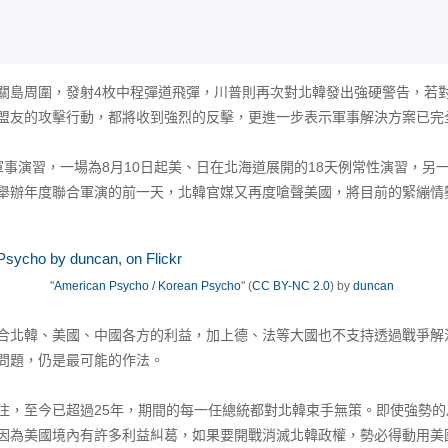
島周圍，發射4枚中程彈道飛彈，川普則再次對北韓發出強硬警告，若對
盟友的攻擊行動，都將收到強烈的反擊，更進一步表示軍事解決方案已完
演習，一場為8月10日起美、日在北海道展開的18天例常性演習，另一場
舉辦年度聯合軍演的前一天，北韓官媒又再度嗆聲美國，將目前的緊繃情
"
American Psycho / Korean Psycho
" (
CC BY-NC 2.0
) by
duncan
北韓、美國、中國各方的利益，加上德、法等大國也不支持透過戰爭解
問題，仍是最可能的作法。
至今已超過25年，期間的每一任總統都對北韓束手無策。即使強勢的
因為美國境內有許多利益糾葛，如果要開戰消滅北韓政權，勢必得動用美