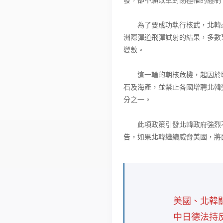
為了要成功執行核武，北韓必
洲際彈道飛彈試射的結果，多數
變數。
這一輪的朝核危機，起因於聯
石及海產，並禁止各國增聘北韓
分之一。
此項政策引發北韓政府強烈不
告，如果北韓繼續威脅美國，將
美國、北韓
中日德法持