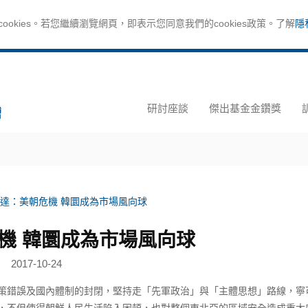
okies。若您繼續瀏覽網頁，即表示您同意我們的cookies政策。了解
隱
研討座談
傑出基金金鑽獎
達：美朝危機 韓圜成為市場風向球
機 韓圜成為市場風向球
2017-10-24
錯誤及國內體制的封閉，堅持走「先軍政治」與「主體思想」路線，寧
，不但使得朝鮮人民生活陷入困頓，也對整個東北亞的區域安全造成重大