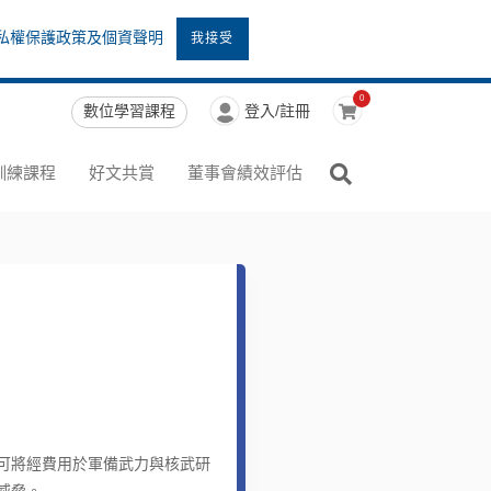
私權保護政策及個資聲明
我接受
0
數位學習課程
登入/註冊
訓練課程
好文共賞
董事會績效評估
可將經費用於軍備武力與核武研
威脅。