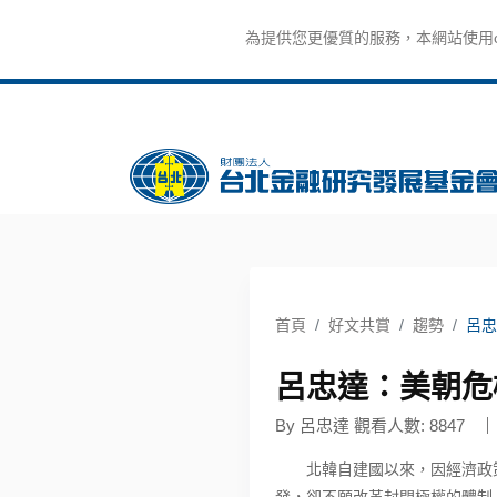
為提供您更優質的服務，本網站使用co
首頁
好文共賞
趨勢
呂忠
呂忠達：美朝危
By 呂忠達 觀看人數: 8847
北韓自建國以來，因經濟政策
發，卻不願改革封閉極權的體制