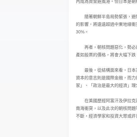
內成為資金避風港。但日本是朝
隨著朝鮮半島局勢緊張，避險
的影響，將遠遠超過中東地緣衝突
30%。
再者，朝核問題惡化，勢必嚴
產如股票的價格，將會大幅下跌
最後，從結構面來看，日本某
資本的意志則是國際金融，而力
家」、「政治是最大的經濟」理
在美國歷經阿富汗及伊拉克兩
南海衝突，以及此次的朝核問題
不斷，經濟學家和投資大眾或許