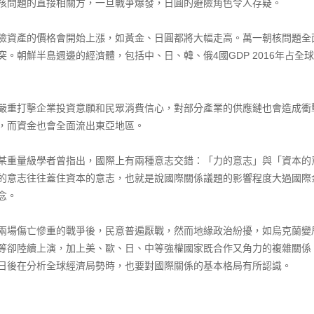
核問題的直接相關方，一旦戰爭爆發，日圓的避險角色令人存疑。
資產的價格會開始上漲，如黃金、日圓都將大幅走高。萬一朝核問題全
。朝鮮半島週邊的經濟體，包括中、日、韓、俄4國GDP 2016年占全
重打擊企業投資意願和民眾消費信心，對部分產業的供應鏈也會造成衝
，而資金也會全面流出東亞地區。
重量級學者曾指出，國際上有兩種意志交錯：「力的意志」與「資本的
的意志往往蓋住資本的意志，也就是說國際關係議題的影響程度大過國際
念。
場傷亡慘重的戰爭後，民意普遍厭戰，然而地緣政治紛擾，如烏克蘭變
等卻陸續上演，加上美、歐、日、中等強權國家既合作又角力的複雜關係
日後在分析全球經濟局勢時，也要對國際關係的基本格局有所認識。