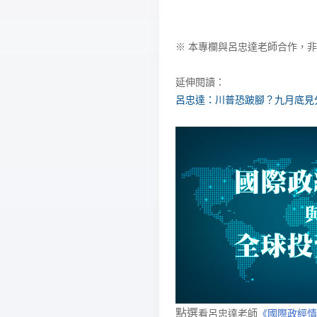
※ 本專欄與呂忠達老師合作，非
延伸閱讀：
呂忠達：川普恐跛腳？九月底見
點選
看呂忠達老師
《國際政經情