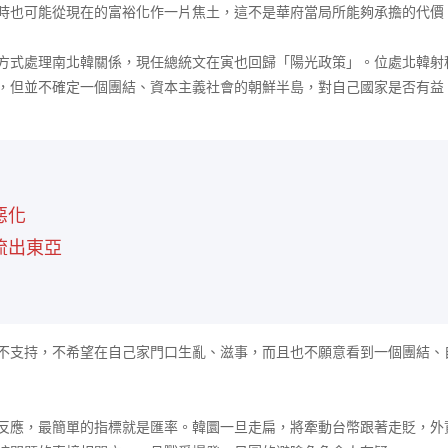
時也可能從現在的富裕化作一片焦土，這不是華府當局所能夠承擔的代價
式處理南北韓關係，現任總統文在寅也回歸「陽光政策」。位處北韓射
，但並不確定一個團結、資本主義社會的朝鮮半島，對自己國家是否有益
惡化
流出東亞
支持，不希望在自己家門口生亂、滋事，而且也不願意看到一個團結、
應，最簡單的指標就是匯率。韓圜一旦走扁，將牽動台幣跟著走貶，外