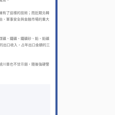
擁有了這樣的技術；而近期北韓
治、軍事安全與金融市場的重大
煤礦、鐵礦、鐵礦砂、鉛、鉛礦
元的出口收入，占年出口金額的三
統川普也不甘示弱，隨後強硬警