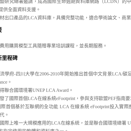
盟研究總署邀請，成為國際生命週期資料庫網路（LCDN）的
）提供全面資料支援。
材出口產品的LCA資料庫，具備完整功能，適合學術論文、商
援
費用購買模型工具隨贈專業培訓課程，並長期服務。
新里程碑
流學府-四川大學在2006-2010年開始推出首個中文背景LCA/碳
ance。
獲得聯合國環境署UNEP LCA Award。
開發了國際首個LCA在線系統eFootprint，參與支持歐盟PEF指南
年國際首個基於互聯網的全功能 LCA 在線系統 eFootprint投入實
代。
際上唯一大規模應用的LCA在線系統，並是聯合國環境總署 UNEP 2017