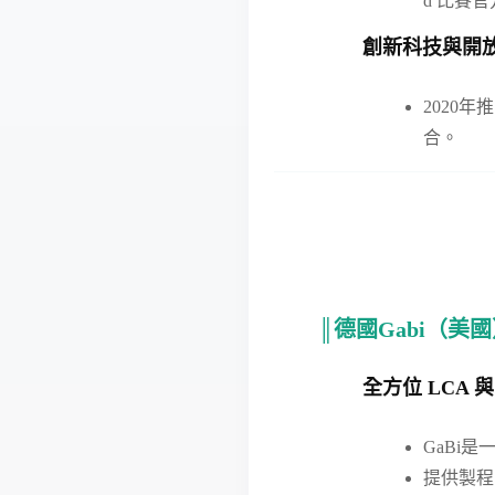
d 比賽
創新科技與開
2020
合。
║德國Gabi（美
全方位 LCA 與
GaBi是一
提供製程