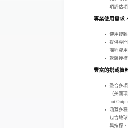
項評估項
專業使用需求
使用複雜
提供專門
課程費用
軟體授權
豐富的搭載資
整合多項基
（美國環保
put O
涵蓋多種環境
包含地球
與指標，