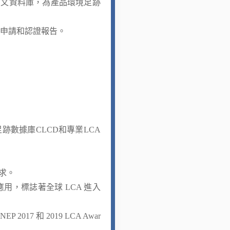
中文資料庫，為產品環境足跡
業申請和認證報告。
足跡數據庫CLCD和專業LCA
要求。
際應用，標誌著全球 LCA 進入
 和 2019 LCA Awar