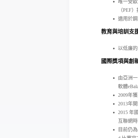
唯一受歐
（PEF
適用於鋼
教育與培訓支
以低廉的
國際獎項與創
由亞洲一
軟體eBal
2009年
2013年
2015 
互聯網時
目前仍為國