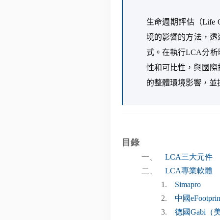
生命週期評估（Life 
境的影響的方法，透
式。在執行LCA分
性和可比性，與國際
的整體環境影響，並
目錄
一、
LCA三大元件
二、
LCA專業軟體
1.
Simapro
2.
中國eFootprin
3.
德國Gabi（