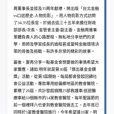
周董事長並提及
35
周年獻禮，將出版「台北金融
vs
口述歷史-人物剪影」，用人物剪影方式訪問
了34.35位長官，於過去這三十五年來擔任財政
部部長/次長
、
金管會主委/副主委
、
金融周邊事
業體負責人的心路歷程、無私地分享他們的求
學、恩師及學習成長的過程甚或當時金融環境決
策的背後及挑戰，有許多非常的精彩的故事。
最後
，
要再分享一點基金會想要做的事情希望大
家響應，諸如:明年就是第
30
屆「傑出基金金鑽
獎」活動，從第
3
屆開始，每屆都會發起回饋社
會公益活動，專款專用給偏鄉地區的教會醫院
，
累積了26屆
，共計發起捐贈25部救護車/巡迴醫
療車給10個縣市的14家教會醫院
，每年聖誕節的
前一個禮拜六也會到教會醫院做志工
，去年底已
同時於5家教會醫院進行
，今年希望達10家
，明