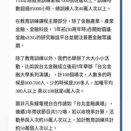
114
年底教育訓練累積
7000個
班級以上、訓練時
數超過
85000
小時、總訓練人次
40
萬人次以上。
在教育訓練課程主題部分，除了金融產業
、
產業
金融、金融科技，
5
年前(30周年時)亦開始倡議
金融
xESG
的研究聯誼平台並關注普惠金融等議
題。
除了教育訓練以外，我們也舉辦了大大小小活
動，比如說台北金融成立後前
9
年舉辦「台北金
融大學系列演講」，計
108
個場次，人數多的時
候是600-700人、少的時候是200多人，加權平均
380人以上 乘以108就是4萬人次
。
跟非凡有線電視台合作諸如
「
台北金融廣場」，
連續3年帶狀節目共
572
場，
若以收視率計算，活
動參與人次約
10
萬人次以上，加計教育訓練共計
約
50
萬個人次以上
。