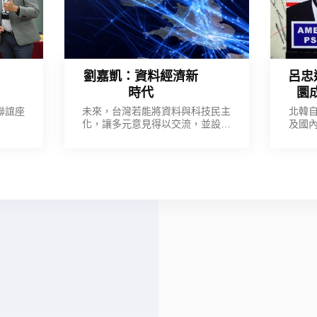
劉嘉凱：資料經濟新
呂忠
時代
圜
聯誼座
未來，台灣若能將資料與科技民主
北韓
化，讓多元意見得以交流，並設法
及國
凝聚共識， 不論是產業巨人或新創
政治
公司，都將能創造更在地化，或更
將經
全球化的產品與服務。
卻不
使得
整個