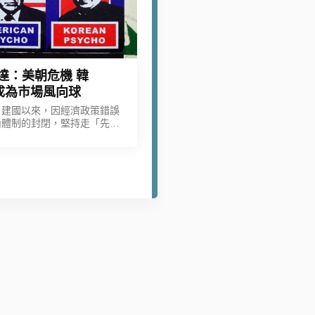
達：美朝危機 韓
成為市場風向球
自建國以來，因經濟政策錯誤
內體制的封閉，堅持走「先軍
」與「主體思想」路線，寧可
費用於軍備武力與核武研發，
願改革封閉極權的體制，不但
朝鮮人民生活陷入困頓，也對
東北亞的區域安全造成重大威
脅。