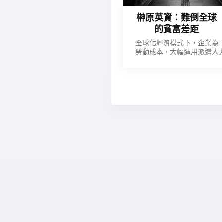
榊原英資：難倒全球
的貧富差距
全球化經濟模式下，企業為
勞動成本，大幅運用派遣人
擴大了貧富差距。 但政府卻
接介入勞動市場，該如何以
衡？