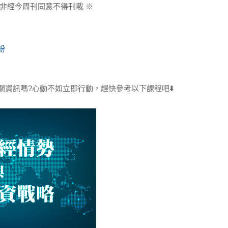
非經今周刊同意不得刊載 ※
紛
資訊嗎?心動不如立即行動，趕快參考以下課程吧⬇️