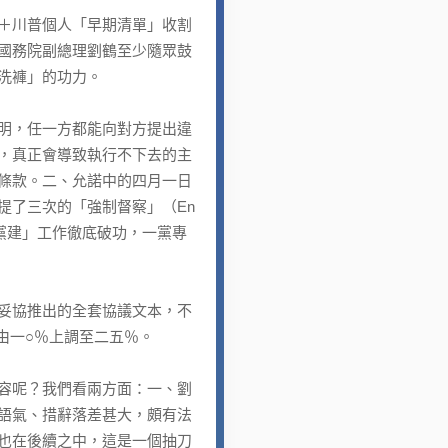
＋川普個人「早期清單」收割
國務院副總理劉鶴至少隨眾鼓
洗褲」的功力。
明，任一方都能向對方提出違
，真正會導致執行不下去的主
條款。二、允諾中的四月一日
提了三次的「強制督察」（En
企業黨建」工作徹底破功，一黨專
妥協推出的全套協議文本，不
由一○％上調至二五％。
容呢？我們看兩方面：一、劉
語氣、措辭落差甚大，頗有法
也在後續之中，這是一個抽刀