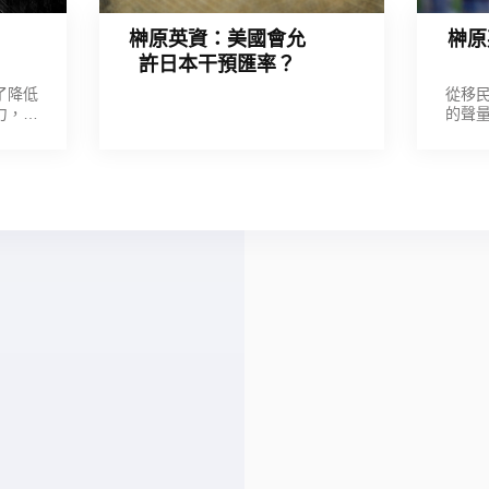
榊原英資：美國會允
榊原
許日本干預匯率？
了降低
從移
力，也
的聲
很難直
若繼續
政策制