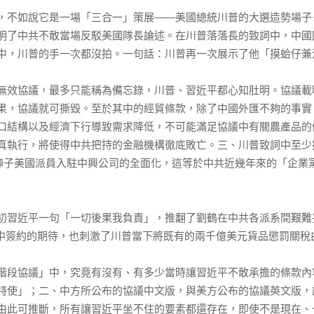
不如說它是一場「三合一」策展——美國總統川普的大選造勢場子
明了中共不敢當場反駁美國隊長論述。在川普落落長的致詞中，中國
中，川普的手一次都沒拍。一句話：川普再一次展示了他「摸蛤仔兼
效協議，最多只能稱為備忘錄，川普、習近平都心知肚明。協議載
果，協議就可撕毀。至於其中的經貿條款，除了中國外匯不夠的事實
口結構以及經濟下行導致需求降低，不可能滿足協議中有關農產品的
真執行，將使得中共把持的金融機構徹底敗亡。三、川普致詞中至少
，相當於前陣子美國派員入駐中興公司的全面化，這等於中共近幾年來的「
習近平一句「一切後果我負責」，推翻了劉鶴在中共各派系間艱難
會中簽約的期待，也刺激了川普當下將既有的兩千億美元貨品懲罰關稅
段協議」中，究竟有沒有、有多少當時讓習近平不敢承擔的條款內
特使」；二、中方所公布的協議中文版，與美方公布的協議英文版，
由此可推斷，所有讓習近平坐不住的要素都還存在，即使不是現在、