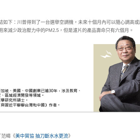
如下：川普得到了一台選舉空調機，未來十個月內可以隨心調高或
來減少政治壓力中的PM2.5，但是濾片的產品壽命只有六個月。
期／范疇《
美中貿協 抽刀斷水水更流
》