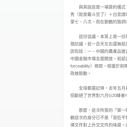
與其說這是一場簽約儀式，
秀（就差戴斗笠了）＋白宮證
掌七、八次，而在劉鶴的致詞
這份協議，本質上是一份無
規抗議，若一百天左右還無結
因包括：一、中國的農產品進
中國金融市場全面開放，若認
forceability）條款
政被鬆動。
全球都還記得，去年五月初
但斷絕了世界對六月G20峰
那麼，這次所簽的「第一階
鶴這次的身分已不是「習近平
律文件對上外交文件的味道。